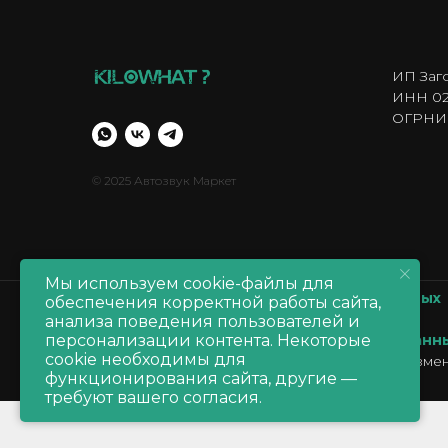
ИП Заг
ИНН 02
ОГРНИП
© 2025 Автозвук Маркет
Мы используем cookie-файлы для
Политика обработки персональных данных
обеспечения корректной работы сайта,
Политика обработки
cookie
анализа поведения пользователей и
Согласие на обработку персональных данн
персонализации контента. Некоторые
cookie необходимы для
Производитель оставляет за собой право измен
функционирования сайта, другие —
продавца
требуют вашего согласия.