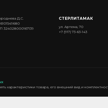
ороднева Д.С.
СТЕРЛИТАМАК
6101549680
ул. Артема, 70
 324028000167139
+7 (917) 73-63-143
ых
ять характеристики товара, его внешний вид и комплектно