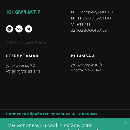
ИП Загороднева Д.С.
ИНН 026101549680
ОГРНИП
324028000167139
© 2025 Автозвук Маркет
СТЕРЛИТАМАК
ИШИМБА Й
ул. Артема, 70
ул. Бульварная, 1/1
+7 (904) 73-63-143
+7 (917) 73-63-143
Политика обработки персональных данных
Политика обработки
cookie
Согласие на обработку персональных данных
Мы используем cookie-файлы для
Производитель оставляет за собой право изменять характеристики