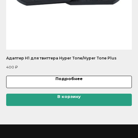
Адаптер H1 для твиттера Hyper Tone/Hyper Tone Plus
Ко
400
₽
30
Подробнее
В корзину