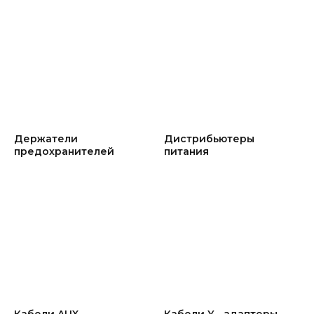
Держатели
Дистрибьютеры
предохранителей
питания
Кабели AUX
Кабели Y - адаптеры